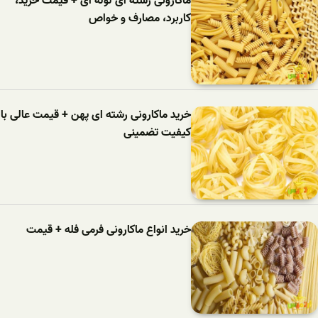
ماکارونی رشته ای لوله ای + قیمت خرید،
کاربرد، مصارف و خواص
خرید ماکارونی رشته ای پهن + قیمت عالی با
کیفیت تضمینی
خرید انواع ماکارونی فرمی فله + قیمت