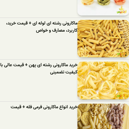
ماکارونی رشته ای لوله ای + قیمت خرید،
کاربرد، مصارف و خواص
خرید ماکارونی رشته ای پهن + قیمت عالی با
کیفیت تضمینی
خرید انواع ماکارونی فرمی فله + قیمت