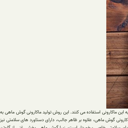
ها از تکه های خرد شده پاستا برای تهیه این ماکارونی استفاده می کنند. این روش تولید ماکارونی گوش ماهی به
اکارونی گوش ماهی، علاوه بر ظاهر جالب، دارای دستاورد های سلامتی نیز
ار قابل توجهی نشاسته، پروتئین، فیبر و ویتامین‌های گروه B می‌باشد. همچنین، از مزایای سلامتی خاصی برخوردار است، زیرا گوش ماهی بخشی غنی از گلوتن