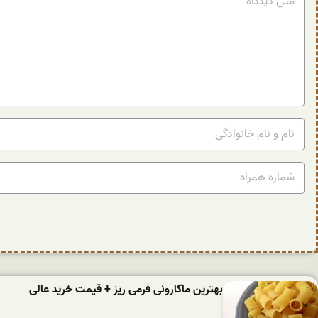
بهترین ماکارونی فرمی ریز + قیمت خرید عالی