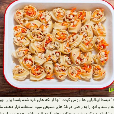
اصالت ماکارونی گوش ماهی به طبقه بندی “maltagliati” یا “strascinate” توسط ایتالیایی ها باز می گردد. آن
باشند و آنها را به راحتی در غذاهای متنوعی مورد استفاده قرار دهند. م
است. همانند سایر انواع ماکارونی، این محصول حاوی مقد