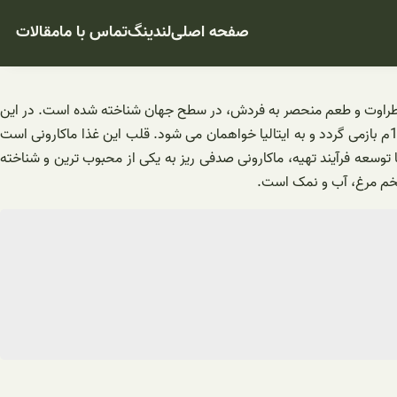
صفحه اصلی
لندینگ
تماس با ما
مقالات
 به طراوت و طعم منحصر به فردش، در سطح جهان شناخته شده است. در این
مقاله، به بررسی تاریخچه، مواد اولیه استفاده شده و روش تهیه ماکارونی صدفی ریز می پردازیم. تاریخچه: منشأ ماکارونی صدفی ریز به اوایل قرن 17م بازمی گردد و به ایتالیا خواهمان می شود. قلب این غذا ماکارونی است
توسعه فرآیند تهیه، ماکارونی صدفی ریز به یکی از محبوب ترین و شناخته
 تخم مرغ، آب و نمک است.