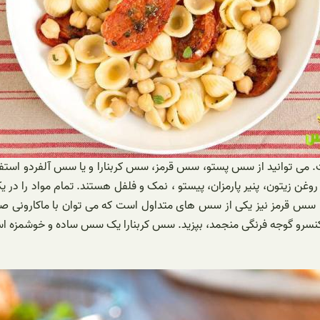
 می توانید از سس پستو، سس قرمز، سس کربنارا و یا سس آلفردو استف
وغن زیتون، پنیر پارمزان، پیستو ، نمک و فلفل هستند. تمام مواد را 
 سس قرمز نیز یکی از سس های متداول است که می توان با ماکارونی صدفی
و کنسرو گوجه فرنگی منجمد، بپزید. سس کربنارا یک سس ساده و خوشمزه ا