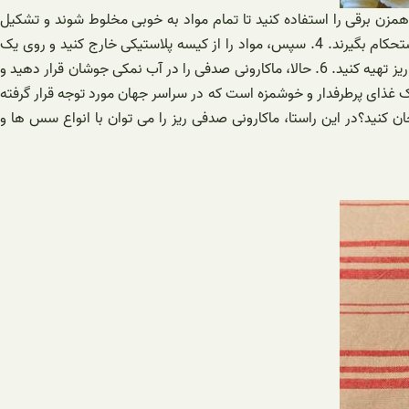
، تخم مرغ و نمک را در یک ظرف مخلوط کنید. 2. به تدریج آب را اضافه کرده و همزن برقی را استفاده کنید تا تمام مواد به خوبی مخلوط شوند و تشکیل
ترکیبی یکنواخت داشته باشند. 3. حالا، ترکیب را در یک کیسه پلاستیکی بریزید و آن را برای مدت 30 دقیقه در یخچال قرار دهید تا مواد به خوبی استحکام بگیرند. 4. سپس، مواد را از کیسه پلاستیکی خارج کنید و روی یک
سطح مستوی از آن را کوبید تا به ضخامت دلخواه خود برسد. 5. با استفاده از یک قالب صدفی ریز شکل، از ترکیب برش بزنید و ماکارونی صدفی های ریز تهیه کنید. 6. حالا، ماکارونی صدفی را در آب نمکی جوشان قرار دهید و
دفی ریز یک غذای پرطرفدار و خوشمزه است که در سراسر جهان مورد توجه قرار گرفته
حان کنید؟در این راستا، ماکارونی صدفی ریز را می توان با انواع سس ها و