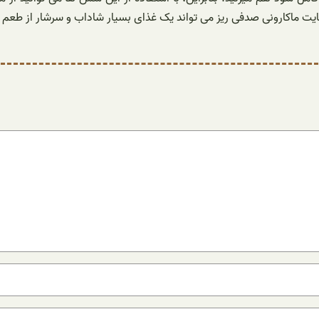
نهایت ماکارونی صدفی ریز می تواند یک غذای بسیار شاداب و سرشار از طعم