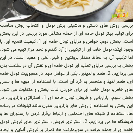
بررسی روش های دستی و ماشینی برش نودل و انتخاب روش مناسب
برای تولید بهتر نودل خامه ای از جمله مشاغل مورد بررسی در این بخش
است. بخش دوم: خواص و مزایای نودل خامه ای 1. کیفیت تغذیه ای: با
وجود اینکه نودل خامه ای از ترکیبی از آرد گندم و تخم مرغ تهیه می شود،
اما ترکیب آن به لحاظ مقدار پروتئین و فیبر، غنی و مفید است. در این
بخش به بررسی مزایای تغذیه ای نودل خامه ای و نقش آن در سلامت بدن
می پردازیم. 2. طعم و لذیذی: یکی از عوامل مهم در محبوبیت نودل خامه
ای، طعم لذیذ و منحصر به فرد آن است. با استفاده از ادویه ها و سس
های خاص، نودل خامه ای برای خوردن لذت بخش و متفاوت می شود.
بخش سوم: بازاریابی و فروش نودل خامه ای 1. استراتژی بازاریابی: در
این بخش به استفاده از روش های بازاریابی مدرن مانند تبلیغات در رسانه
ها، استفاده از شبکه های اجتماعی و ارتباط برقرار کردن با رستوران ها و
فروشگاه ها می پردازیم. 2. استراتژی فروش: استراتژی های فروش نودل
خامه ای از جمله عرضه در سوپرمارکت ها، تمرکز بر فروش آنلاین و ایجاد