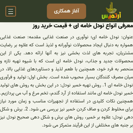
فتن
آغاز همکاری
ه
حتوا
معرفی انواع نودل خامه ای + قیمت خرید روز
عنوان: نودل خامه ای؛ نوآوری در صنعت غذایی مقدمه: صنعت غذایی
همواره به دنبال ایجاد محصولات نوآورانه و لذیذ است که علاوه بر رضایت
مشتریان، تجربه های لذت بخشی نیز به آنها ارائه دهد. یکی از این
محصولات جدید و جذاب، نودل خامه ای است که با شیوه تهیه تازه و
منحصر به فرد خود، همچنین با طعم لذیذ و دستاوردهای غذایی بالا، در
میان مصرف کنندگان بسیار محبوب شده است. بخش اول: تولید و فرآوری
نودل خامه ای 1. روش تهیه خمیر نودل: در این بخش به روش های تولید
خمیر نودل خامه ای مانند استفاده از آرد گندم، تخم مرغ و آب می پردازیم.
همچنین نکات کلیدی در استفاده از تجهیزات مناسب و زمان مورد نیاز
برای مخلوط کردن و صاف کردن خمیر نیز بررسی می شود. 2. برش و شکل
دهی نودل: علاوه بر خمیر، روش های برش و شکل دهی صحیح نودل نیز
بر جنبه های مختلفی از این فرآیند متمرکز می شود.