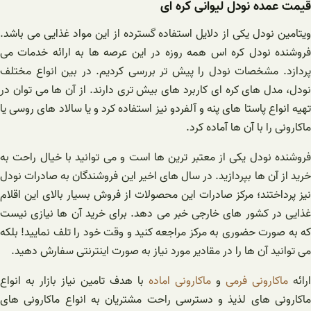
قیمت عمده نودل لیوانی کره ای
ویتامین نودل یکی از دلایل استفاده گسترده از این مواد غذایی می باشد.
فروشنده نودل کره اس همه روزه در این عرصه ها به ارائه خدمات می
پردازد. مشخصات نودل را پیش تر بررسی کردیم. در بین انواع مختلف
نودل، مدل های کره ای کاربرد های بیش تری دارند.
از آن ها می توان در
تهیه انواع پاستا های پنه و آلفردو نیز استفاده کرد و یا سالاد های روسی یا
ماکارونی را با آن ها آماده کرد.
روشنده
نودل
یکی از معتبر ترین ها است و می توانید با خیال راحت به
خرید از آن ها بپردازید. در سال های اخیر این فروشندگان به صادرات
نودل
نیز پرداختند؛ مرکز صادرات این محصولات از فروش بسیار بالای این اقلام
غذایی در کشور های خارجی خبر می دهد. برای خرید آن ها نیازی نیست
که به صورت حضوری به مرکز مراجعه کنید و وقت خود را تلف نمایید! بلکه
می توانید آن ها را در مقادیر مورد نیاز به صورت اینترنتی سفارش دهید.
ارائه
ماکارونی فرمی
و
ماکارونی اماده
با هدف تامین نیاز بازار به انواع
ماکارونی های لذیذ و دسترسی راحت مشتریان به انواع ماکارونی های