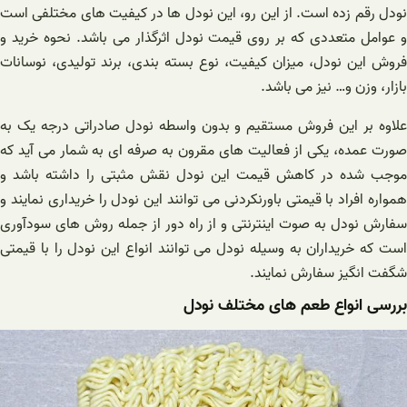
ودل
رقم زده است. از این رو، این
نودل
ها در کیفیت های مختلفی است
 عوامل متعددی که بر روی قیمت
نودل
اثرگذار می باشد.
نحوه خرید و
فروش این
نودل
، میزان کیفیت، نوع بسته بندی، برند تولیدی، نوسانات
بازار، وزن و… نیز می باشد.
لاوه بر این فروش مستقیم و بدون واسطه
نودل
صادراتی درجه یک به
صورت عمده، یکی از فعالیت های مقرون به صرفه ای به شمار می آید که
موجب شده در کاهش قیمت این
نودل
نقش مثبتی را داشته باشد و
مواره افراد با قیمتی باورنکردنی می توانند این
نودل
را خریداری نمایند و
فارش
نودل
به صوت اینترنتی و از راه دور از جمله روش های سودآوری
ست که خریداران به وسیله
نودل
می توانند انواع این
نودل
را با قیمتی
شگفت انگیز سفارش نمایند.
بررسی انواع طعم های مختلف نودل