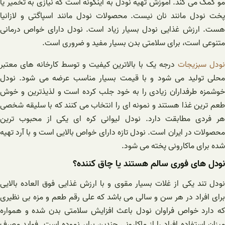
مو کمک می کند. آموزش تهیه نودل به اینگونه است که نیازی به تخمیر یا
پخت نودل مانند نان نیست. محصولات نودل مانند اسپاگتی و لازانیا
هست. ارزش غذایی نودل بسیار زیاد است. نودل دارای خواص درمانی
متنوعی است، برای سلامتی بدن بسیار مفید و ضروری است.
ودل سبزیجات
درجه یک با بالاترین کیفیت و توسط کارخانه های معتبر
محلی تولید می شود و با قیمت بسیار مناسب عرضه می شود. نودل
خوشمزه طرفداران زیادی را به خود جلب کرده است و لذیذترین و خوش
طعم ترین غذا هستند و نمونه ای را انتخاب می کنند که با سلیقه شخصی
ر فردی مطابقت دارد.
نودل لیوانی کره ای
یکی از محبوب ترین
محصولات در ایران است. نودل تازه دارای خواص بالایی است و با آرد تهیه
شده برای ماکارونی پخته می شود.
نودل های فوری سالم هستند یا چاق کننده؟
نودل تند یکی از غلات بسیار مقوی و با ارزش غذایی فوق العاده بالایی
برای افراد در هر سن و سالی می باشد که علی رقم طعم و مزه بی نظیری
که دارد خواص فراوان نودل باعث افزایش سلامتی بدن شده و همواره
میزان استفاده افراد را از ماکارونی چندین برابر نموده است. فواید مصرف