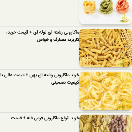
ماکارونی رشته ای لوله ای + قیمت خرید،
کاربرد، مصارف و خواص
خرید ماکارونی رشته ای پهن + قیمت عالی با
کیفیت تضمینی
خرید انواع ماکارونی فرمی فله + قیمت