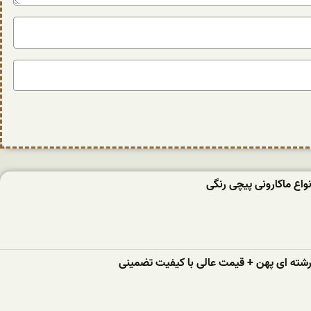
واع ماکارونی پیچی رنگی
 رشته ای پهن + قیمت عالی با کیفیت تضمینی