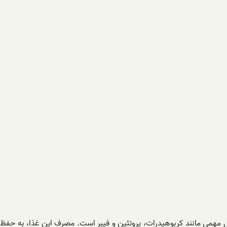
فظت از سلامتی: ماکارونی تک 700 گرمی یک منبع عالی از نیازهای غذایی مهمی مانند کربوهیدرات، پروتئین و فیبر است. مصرف این غذا، به حفظ