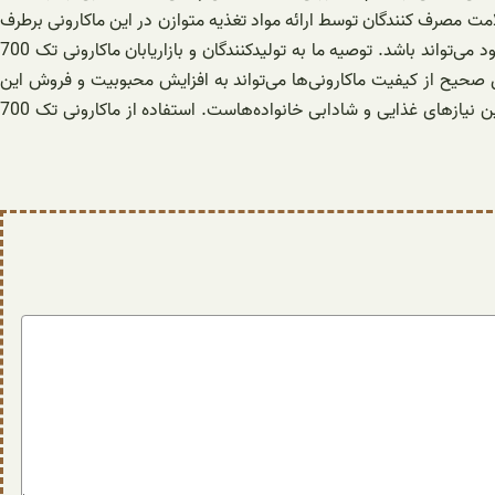
ورد سلامت مصرف کنندگان توسط ارائه مواد تغذیه متوازن در این ماکارونی برطرف
می‌شود. انتخاب ماکارونی تک 700 گرمی به عنوان یک گزینه اقتصادی و زمانی صحیح در جهت تامین غذای خانواده و مصرف کنندگان با درآمد محدود می‌تواند باشد. توصیه ما به تولیدکنندگان و بازاریابان ماکارونی تک 700
ری صحیح از کیفیت ماکارونی‌ها می‌تواند به افزایش محبوبیت و فروش این
محصول کمک کند. با توجه به تمام ویژگی‌ها و فوایدی که ماکارونی تک 700 گرمی ارائه می‌دهد، می‌توان گفت که این یک انتخاب مناسب برای تامین نیازهای غذایی و شادابی خانواده‌هاست. استفاده از ماکارونی تک 700