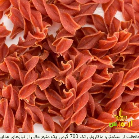
بخش دوم: دستاوردها و مزایای استفاده از ماکارونی تک 700 گرمی 1. محا