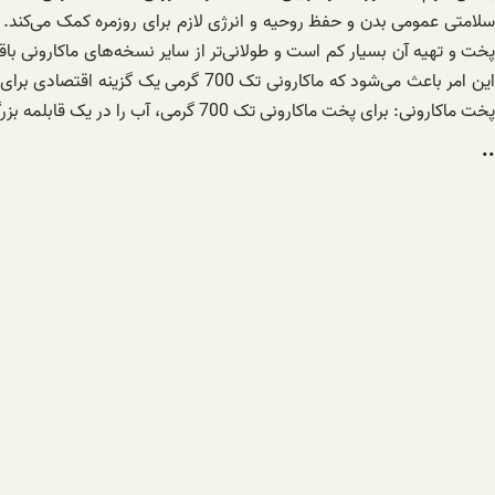
پخت ماکارونی: برای پخت ماکارونی تک 700 گرمی، آب را در یک قابلمه بزرگ به جوش آورده و سپس ماکارونی را به آن اضافه کنید.
..