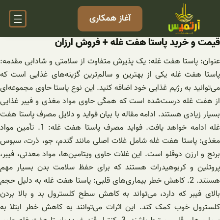
فتن
آغاز همکاری
ه
حتوا
قیمت و خرید پاستا هفت غله + فروش ارزان
عنوان: پاستا هفت غله: یک پذیرش متفاوت از سلامتی و شادابی مقدمه:
پاستا هفت غله یکی از بهترین و سالم‌ترین گزینه‌های غذایی است که
می‌توانید به رژیم غذایی خود اضافه کنید. این نوع پاستا حاوی مجموعه‌ای
از هفت غله درست‌شده است که همگی حاوی مواد مغذی و فیبر غذایی
بسیار زیادی هستند. ادامه مقاله با بیان فواید و دلایل مصرف پاستا هفت
غله ادامه خواهد یافت. فواید مصرف پاستا هفت غله: 1. تأمین مواد
مغذی: پاستا هفت غله شامل غلات اصلی مانند گندم، جو، ذرت، سبوس
برنج و ارزن دوقلو است. این غلات حاوی ویتامین‌ها، مواد معدنی، فیبر،
پروتئین و کربوهیدرات هستند که برای حفظ سلامت بدن بسیار مهم
هستند. 2. کاهش خطر بیماری‌های قلبی: پاستا هفت غله به دلیل حجم
بالای فیبر که دارد، می‌تواند به کاهش سطح کلسترول بد و بالا بردن
کلسترول خوب کمک کند. این اثرات می‌توانند به کاهش خطر ابتلا به