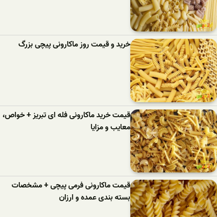
خرید و قیمت روز ماکارونی پیچی بزرگ
قیمت خرید ماکارونی فله ای تبریز + خواص،
معایب و مزایا
قیمت ماکارونی فرمی پیچی + مشخصات
بسته بندی عمده و ارزان