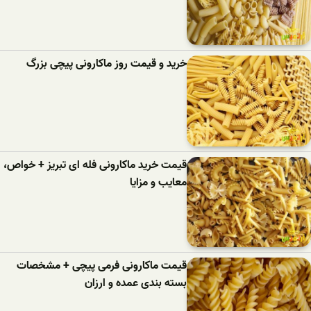
خرید و قیمت روز ماکارونی پیچی بزرگ
قیمت خرید ماکارونی فله ای تبریز + خواص،
معایب و مزایا
قیمت ماکارونی فرمی پیچی + مشخصات
بسته بندی عمده و ارزان