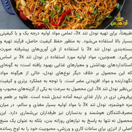
طبیعتاً، برای تهیه نودل تند 3x، تمامی مواد اولیه درجه یک و با کیفیتی
بسیار بالا استفاده می‌شود. به منظور حفظ کیفیت حاصل، فرآیند تهیه و
بسته‌بندی نودل تند 3x با استفاده از فن آوری‌های پیشرفته صورت
می‌گیرد. همچنین، مواد اولیه مورد استفاده در نودل تند 3x بر اساس
استانداردهای بهداشتی و معیارهای غذایی بهبود یافته است؛ به گونه‌ای
که این محصول بر خلاف دیگر نوع‌های نودل، خالی از هرگونه مواد
نگهدارنده و مواد افزودنی مضر است. با توجه به عملکرد برتری و کیفیت
بی‌نظیر نودل تند 3x، این محصول به سرعت به یکی از گزینه‌های محبوب و
پرفروش تری در بازار غذای نیمه آماده تبدیل شده است. علاوه بر طعم و
مزه خوشمزه، نودل تند 3x با مواد اولیه بسیار مغذی و سالم، در میان
مصرف‌کنندگان هوشمند و بدنسازان نیز طرفداران بی‌شماری دارد. این
محصول نه تنها به پاسخ به نیاز‌های روزانه بدن، بلکه به عنوان یک منبع
اصلی از انرژی برای ساعات کاری و ورزشی، محبوبیت خود را به اوج رسانده