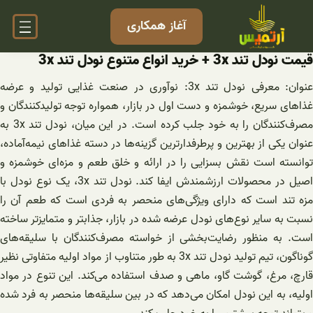
فتن
آغاز همکاری
ه
حتوا
قیمت نودل تند 3x + خرید انواع متنوع نودل تند 3x
عنوان: معرفی نودل تند 3x: نوآوری در صنعت غذایی تولید و عرضه
غذاهای سریع، خوشمزه و دست اول در بازار، همواره توجه تولیدکنندگان و
مصرف‌کنندگان را به خود جلب کرده است. در این میان، نودل تند 3x به
عنوان یکی از بهترین و پرطرفدارترین گزینه‌ها در دسته غذاهای نیمه‌آماده،
توانسته است نقش بسزایی را در ارائه و خلق طعم و مزه‌ای خوشمزه و
اصیل در محصولات ارزشمندش ایفا کند. نودل تند 3x، یک نوع نودل با
مزه تند است که دارای ویژگی‌های منحصر به فردی است که طعم آن را
نسبت به سایر نوع‌های نودل عرضه شده در بازار، جذابتر و متمایزتر ساخته
است. به منظور رضایت‌بخشی از خواسته مصرف‌کنندگان با سلیقه‌های
گوناگون، تیم تولید نودل تند 3x به طور متناوب از مواد اولیه متفاوتی نظیر
قارچ، مرغ، گوشت گاو، ماهی و صدف استفاده می‌کند. این تنوع در مواد
اولیه، به این نودل امکان می‌دهد که در بین سلیقه‌ها منحصر به فرد شده