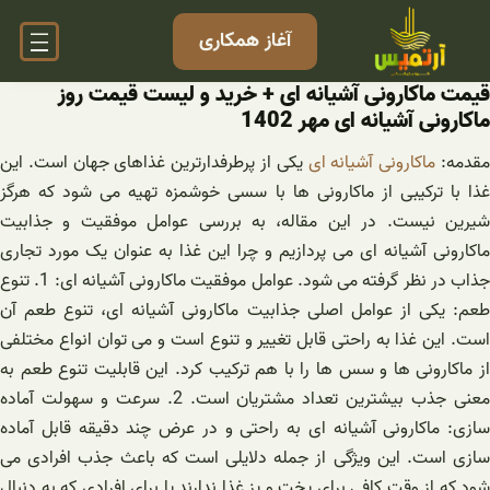
فتن
آغاز همکاری
ه
حتوا
قیمت ماکارونی آشیانه ای + خرید و لیست قیمت روز
ماکارونی آشیانه ای مهر 1402
قدمه:
ماکارونی آشیانه ای
یکی از پرطرفدارترین غذاهای جهان است. این
غذا با ترکیبی از ماکارونی ها با سسی خوشمزه تهیه می شود که هرگز
شیرین نیست. در این مقاله، به بررسی عوامل موفقیت و جذابیت
ماکارونی آشیانه ای می پردازیم و چرا این غذا به عنوان یک مورد تجاری
جذاب در نظر گرفته می شود. عوامل موفقیت ماکارونی آشیانه ای: 1. تنوع
طعم: یکی از عوامل اصلی جذابیت ماکارونی آشیانه ای، تنوع طعم آن
است. این غذا به راحتی قابل تغییر و تنوع است و می توان انواع مختلفی
از ماکارونی ها و سس ها را با هم ترکیب کرد. این قابلیت تنوع طعم به
معنی جذب بیشترین تعداد مشتریان است. 2. سرعت و سهولت آماده
سازی: ماکارونی آشیانه ای به راحتی و در عرض چند دقیقه قابل آماده
سازی است. این ویژگی از جمله دلایلی است که باعث جذب افرادی می
شود که از وقت کافی برای پخت و پز غذا ندارند یا برای افرادی که به دنبال