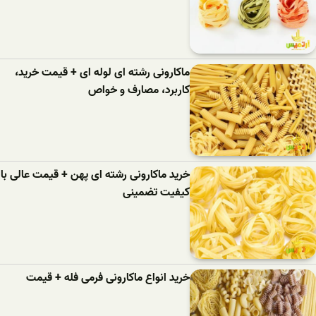
ماکارونی رشته ای لوله ای + قیمت خرید،
کاربرد، مصارف و خواص
خرید ماکارونی رشته ای پهن + قیمت عالی با
کیفیت تضمینی
خرید انواع ماکارونی فرمی فله + قیمت