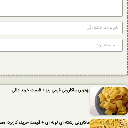
بهترین ماکارونی فرمی ریز + قیمت خرید عالی
ماکارونی رشته ای لوله ای + قیمت خرید، کاربرد، 