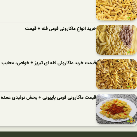
خرید انواع ماکارونی فرمی فله + قیمت
قیمت خرید ماکارونی فله ای تبریز + خواص، معایب و 
قیمت ماکارونی فرمی پاپیونی + پخش تولیدی عمده ک