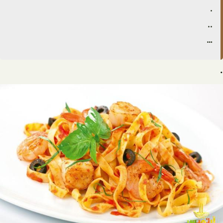
.
..
…
.