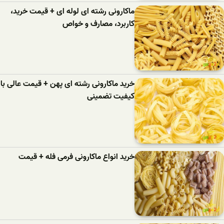
ماکارونی رشته ای لوله ای + قیمت خرید،
کاربرد، مصارف و خواص
خرید ماکارونی رشته ای پهن + قیمت عالی با
کیفیت تضمینی
خرید انواع ماکارونی فرمی فله + قیمت