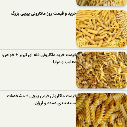
خرید و قیمت روز ماکارونی پیچی بزرگ
قیمت خرید ماکارونی فله ای تبریز + خواص،
معایب و مزایا
قیمت ماکارونی فرمی پیچی + مشخصات
بسته بندی عمده و ارزان