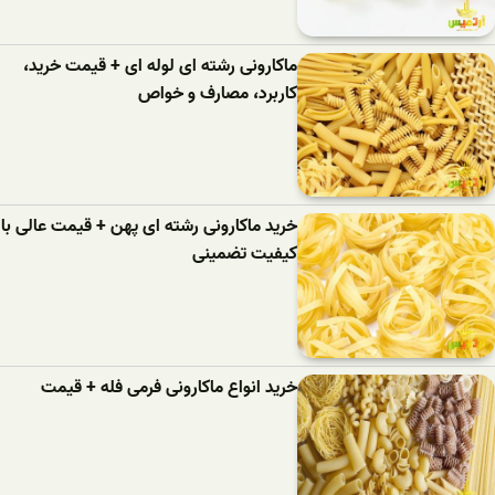
ماکارونی رشته ای لوله ای + قیمت خرید،
کاربرد، مصارف و خواص
خرید ماکارونی رشته ای پهن + قیمت عالی با
کیفیت تضمینی
خرید انواع ماکارونی فرمی فله + قیمت