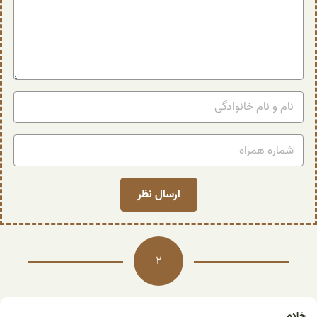
2
خادم