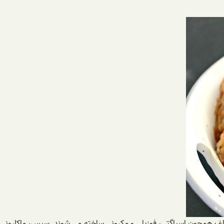
واد، خمیر زدهی)، به شکل های مختلف همچون اسپاگتی، فوزیلی و مکرونی ساخته می شوند. سپس، ماکارونی