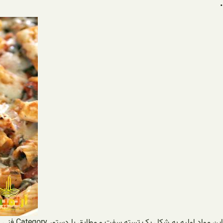
.
این موا