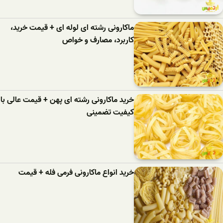
ماکارونی رشته ای لوله ای + قیمت خرید،
کاربرد، مصارف و خواص
خرید ماکارونی رشته ای پهن + قیمت عالی با
کیفیت تضمینی
خرید انواع ماکارونی فرمی فله + قیمت