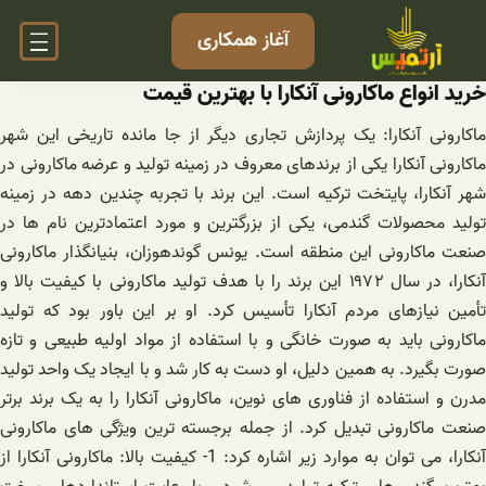
فتن
آغاز همکاری
ه
حتوا
خرید انواع ماکارونی آنکارا با بهترین قیمت
ماکارونی آنکارا: یک پردازش تجاری دیگر از جا مانده تاریخی این شهر
ماکارونی آنکارا یکی از برندهای معروف در زمینه تولید و عرضه ماکارونی در
شهر آنکارا، پایتخت ترکیه است. این برند با تجربه چندین دهه در زمینه
تولید محصولات گندمی، یکی از بزرگترین و مورد اعتمادترین نام ها در
صنعت ماکارونی این منطقه است. یونس گوندهوزان، بنیانگذار ماکارونی
آنکارا، در سال ۱۹۷۲ این برند را با هدف تولید ماکارونی با کیفیت بالا و
تأمین نیازهای مردم آنکارا تأسیس کرد. او بر این باور بود که تولید
ماکارونی باید به صورت خانگی و با استفاده از مواد اولیه طبیعی و تازه
صورت بگیرد. به همین دلیل، او دست به کار شد و با ایجاد یک واحد تولید
مدرن و استفاده از فناوری های نوین، ماکارونی آنکارا را به یک برند برتر
صنعت ماکارونی تبدیل کرد. از جمله برجسته ترین ویژگی های ماکارونی
آنکارا، می توان به موارد زیر اشاره کرد: 1- کیفیت بالا: ماکارونی آنکارا از