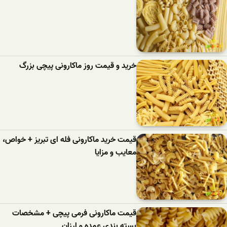
خرید و قیمت روز ماکارونی پیچی بزرگ
قیمت خرید ماکارونی فله ای تبریز + خواص،
معایب و مزایا
قیمت ماکارونی فرمی پیچی + مشخصات
بسته بندی عمده و ارزان