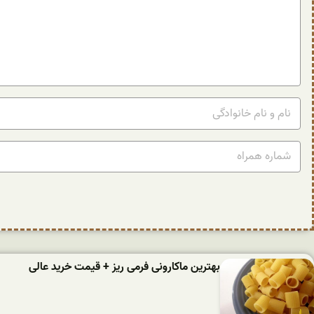
بهترین ماکارونی فرمی ریز + قیمت خرید عالی