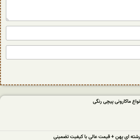
واع ماکارونی پیچی رنگی
 رشته ای پهن + قیمت عالی با کیفیت تضمینی