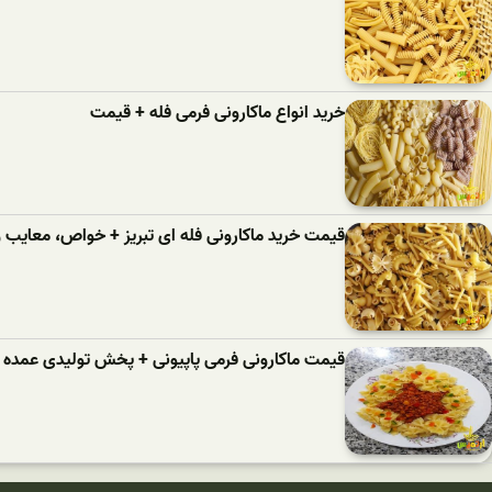
خرید انواع ماکارونی فرمی فله + قیمت
قیمت خرید ماکارونی فله ای تبریز + خواص، معایب و 
قیمت ماکارونی فرمی پاپیونی + پخش تولیدی عمده ک