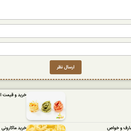
خرید و قیمت ان
مصارف و خواص
خرید ماکارونی