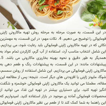
در این قسمت، به صورت مرحله به مرحله روش تهیه ماکارونی ژاپنی
فومایوکی را توضیح می دهیم. 4. نکات مهم: در این قسمت، به مهمترین
نکاتی که در تهیه ماکارونی ژاپنی فومایوکی باید رعایت شود، می پردازیم.
این شامل انتخاب مناسب آرد، استفاده از آب گرم، کارکردن تمام مواد به
همدیگر به طور دقیق و نحوه بهینه بخارپزی ماکارونی می باشد. 5.
پیشنهادات مانده: در این قسمت، به پیشنهادات رنگ و طعم دهی به
ماکارونی ژاپنی فومایوکی می پردازیم. این شامل استفاده از روغن سمسم،
شوگا، مایونز ژاپنی یا افزودنی های دیگر است. نتیجه: پس از مطالعه این
مقاله، مطمئنا می توانید یک ماکارونی ژاپنی فومایوکی خوشمزه و شگفت
انگیز تهیه کنید. برای دستیاری بیشتر در تهیه این غذا، می توانید از
محصولات فومایوکی آماده ی موجود در بازار استفاده کنید. امیدواریم که
این راهنما به شما کمک کند تا از طعم بی نظیر ماکارونی ژاپنی فومایوکی