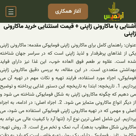
فتن
آغاز همکاری
ه
حتوا
آشنایی با ماکارونی ژاپنی + قیمت استثنایی خرید ماکارونی
ژاپنی
عنوان: راهنمای کامل برای ماکارونی ژاپنی فومایوکی مقدمه: ماکارونی ژاپنی
یکی از غذاهای پرطرفدار و لذیذ ژاپنی است که در سراسر جهان شناخته
شده است. علاوه بر طعم فوق العاده خوب، این غذا نیز دارای فواید
بهداشتی متعددی است. در این مقاله، به بررسی دقیق ماکارونی ژاپنی
فومایوکی، اجزاء مورد استفاده، فرایند تهیه و نکات مهم در تهیه آن می
پردازیم. 1. تاریخچه: ابتدا به تاریخچه این دستور غذایی پرداخته و توضیح
می دهیم که چگونه ماکارونی ژاپنی به شکل فومایوکی شناخته می شود و
از دیگر انواع ماکارونی متمایز می شود. 2. اجزاء اصلی: در ادامه، به اجزاء
اصلی و مهمی که در تهیه ماکارونی ژاپنی فومایوکی استفاده می شود، می
پردازیم. این شامل اصلی ترین نوع آرد (تنها آرد با کیفیت عالی می تواند به
ماکارونی شکل مطلوب بدهد)، آب، نمک و تخم مرغ است. 3. روش تهیه:
ماکارونی ژاپنی فومایوکی دارای یک روش تهیه خاص است که باید به دقت